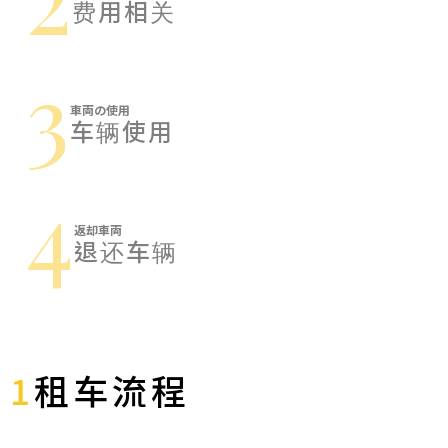
费用相关
3
車両の使用
车辆使用
4
返却車両
退还车辆
1
租车流程