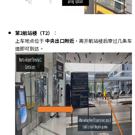
第2航站楼（T2）
：
上车地点位于
中央出口附近
，离开航站楼后穿过几条车
道即可到达。