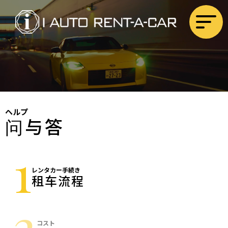
ヘルプ
问与答
1
レンタカー手続き
租车流程
2
コスト