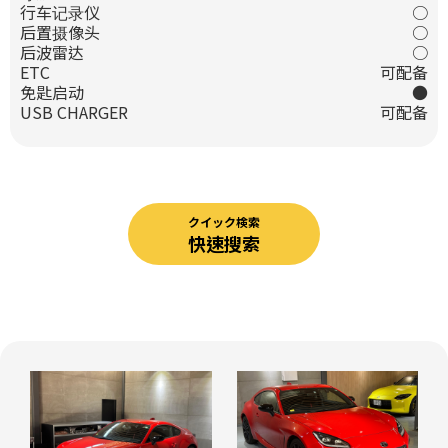
行车记录仪
○
后置摄像头
○
后波雷达
○
ETC
可配备
免匙启动
●
USB CHARGER
可配备
クイック検索
快速搜索