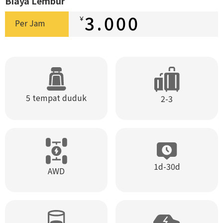
Biaya Lembur
3.000
￥
Per Jam
5 tempat duduk
2-3
1d-30d
AWD