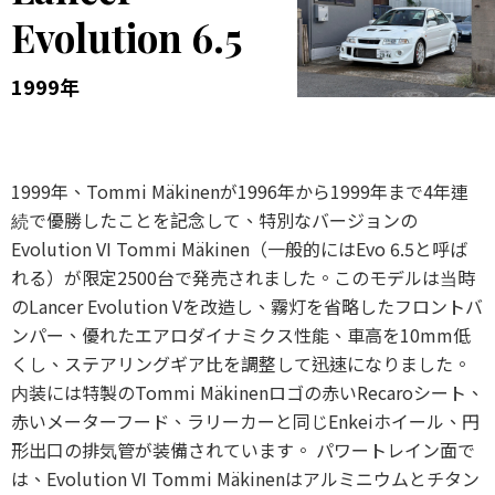
Evolution 6.5
1999年
1999年、Tommi Mäkinenが1996年から1999年まで4年連
続で優勝したことを記念して、特別なバージョンの
Evolution VI Tommi Mäkinen（一般的にはEvo 6.5と呼ば
れる）が限定2500台で発売されました。このモデルは当時
のLancer Evolution Vを改造し、霧灯を省略したフロントバ
ンパー、優れたエアロダイナミクス性能、車高を10mm低
くし、ステアリングギア比を調整して迅速になりました。
内装には特製のTommi Mäkinenロゴの赤いRecaroシート、
赤いメーターフード、ラリーカーと同じEnkeiホイール、円
形出口の排気管が装備されています。 パワートレイン面で
は、Evolution VI Tommi Mäkinenはアルミニウムとチタン