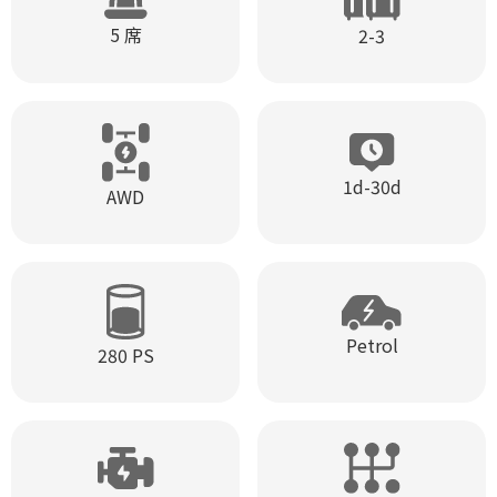
5 席
2-3
1d-30d
AWD
Petrol
280 PS