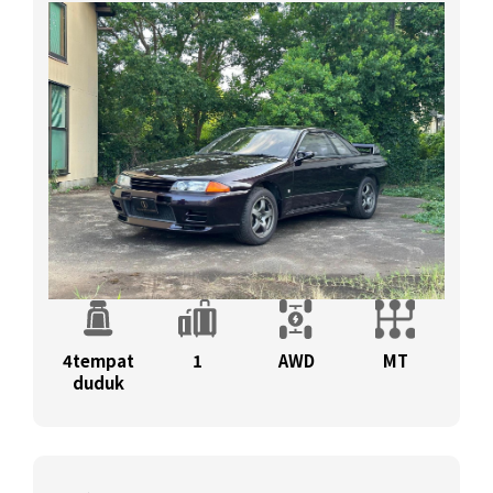
4tempat
1
AWD
MT
duduk