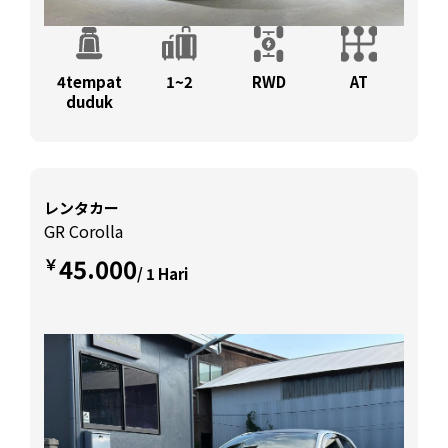
4tempat
1~2
RWD
AT
duduk
レンタカー
GR Corolla
45.000
￥
/ 1 Hari