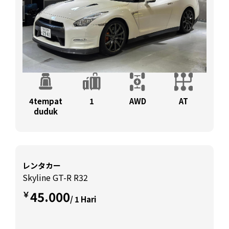
4tempat
1
AWD
AT
duduk
レンタカー
Skyline GT-R R32
45.000
￥
/ 1 Hari