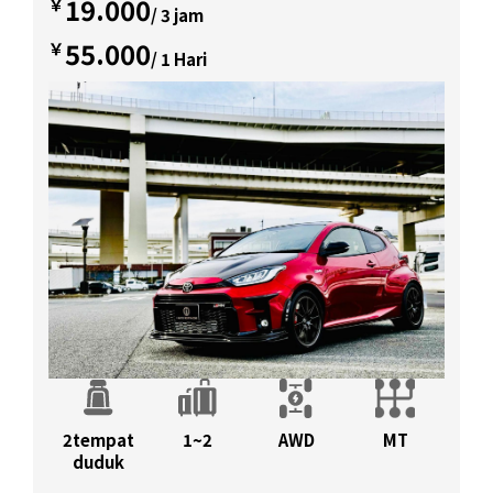
19.000
￥
/ 3 jam
55.000
￥
/ 1 Hari
2tempat
1~2
AWD
MT
duduk