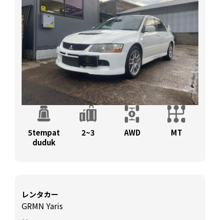
5tempat
2~3
AWD
MT
duduk
レンタカー
GRMN Yaris