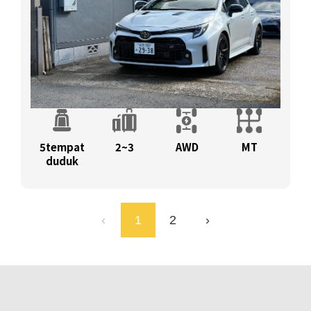
5tempat
2~3
AWD
MT
duduk
‹
1
2
›