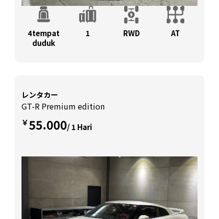
4tempat
1
RWD
AT
duduk
レンタカー
GT-R Premium edition
55.000
￥
/ 1 Hari