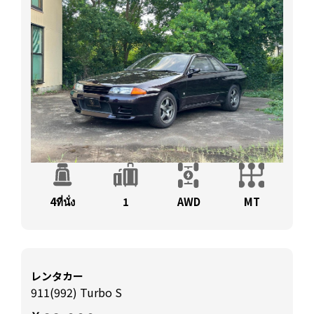
4ที่นั่ง
1
AWD
MT
レンタカー
911(992) Turbo S