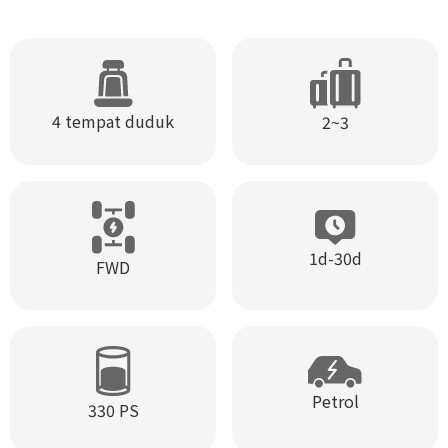
4 tempat duduk
2~3
1d-30d
FWD
Petrol
330 PS