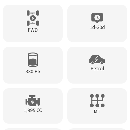
1d-30d
FWD
Petrol
330 PS
1,995 CC
MT