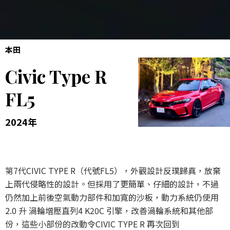
本田
Civic Type R
FL5
2024年
第7代CIVIC TYPE R（代號FL5），外觀設計反璞歸真，放棄
上兩代侵略性的設計。但採用了更簡單、仔細的設計，不過
仍然加上前後空氣動力部件和加寬的沙板，動力系統仍使用
2.0 升 渦輪增壓直列4 K20C 引擎，改善渦輪系統和其他部
份，這些小部份的改動令CIVIC TYPE R 再次回到