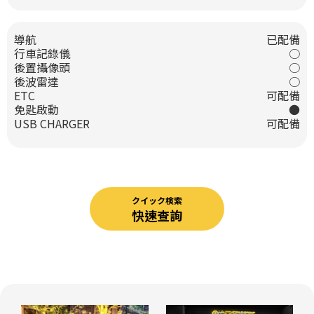
導航
已配備
行車記錄儀
○
後置攝像頭
○
後波雷達
○
ETC
可配備
免匙啟動
●
USB CHARGER
可配備
クイック検索
快速查詢