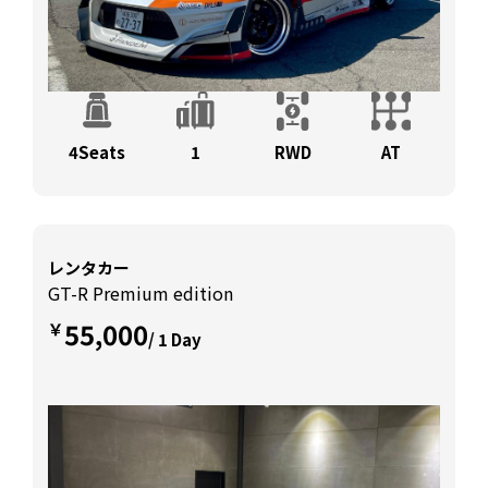
4Seats
1
RWD
AT
レンタカー
GT-R Premium edition
55,000
￥
/ 1 Day