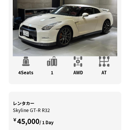
4Seats
1
AWD
AT
レンタカー
Skyline GT-R R32
45,000
￥
/ 1 Day