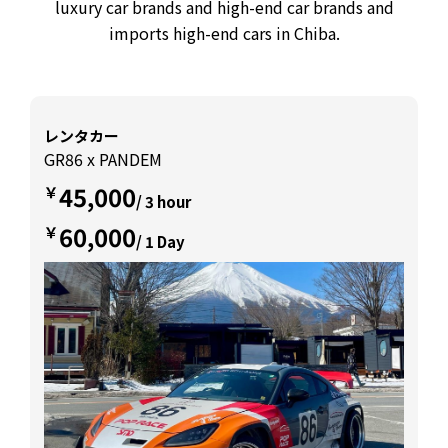
luxury car brands and high-end car brands and
imports high-end cars in Chiba.
レンタカー
GR86 x PANDEM
45,000
￥
/ 3 hour
60,000
￥
/ 1 Day