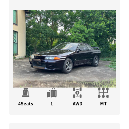
4Seats
1
AWD
MT