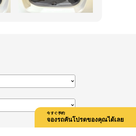
今すぐ予約
จองรถคันโปรดของคุณได้เลย