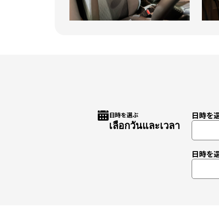
日時を
日時を選ぶ
เลือกวันและเวลา
日時を