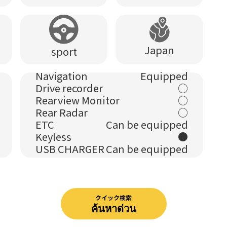
Japan
sport
Navigation
Equipped
Drive recorder
○
Rearview Monitor
○
Rear Radar
○
ETC
Can be equipped
Keyless
●
USB CHARGER
Can be equipped
クイック検索
ค้นหาด่วน