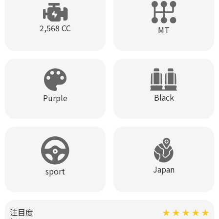
2,568 CC
MT
Black
Purple
Japan
sport
注目度
★ ★ ★ ★ ★