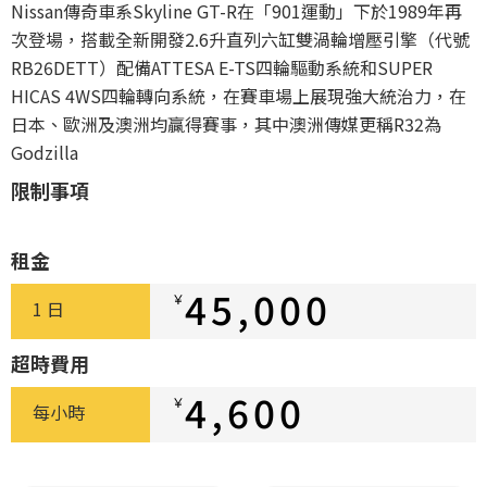
Nissan傳奇車系Skyline GT-R在「901運動」下於1989年再
次登場，搭載全新開發2.6升直列六缸雙渦輪增壓引擎（代號
RB26DETT）配備ATTESA E-TS四輪驅動系統和SUPER
HICAS 4WS四輪轉向系統，在賽車場上展現強大統治力，在
日本、歐洲及澳洲均贏得賽事，其中澳洲傳媒更稱R32為
Godzilla
限制事項
租金
45,000
￥
1 日
超時費用
4,600
￥
每小時