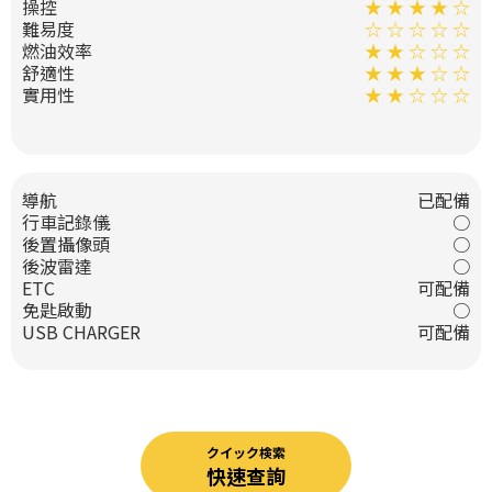
操控
★ ★ ★ ★ ☆
難易度
☆ ☆ ☆ ☆ ☆
燃油效率
★ ★ ☆ ☆ ☆
舒適性
★ ★ ★ ☆ ☆
實用性
★ ★ ☆ ☆ ☆
導航
已配備
行車記錄儀
○
後置攝像頭
○
後波雷達
○
ETC
可配備
免匙啟動
○
USB CHARGER
可配備
クイック検索
快速查詢