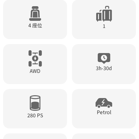
4 座位
1
3h-30d
AWD
Petrol
280 PS