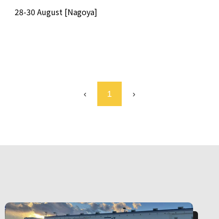
28-30 August [Nagoya]
‹
1
›