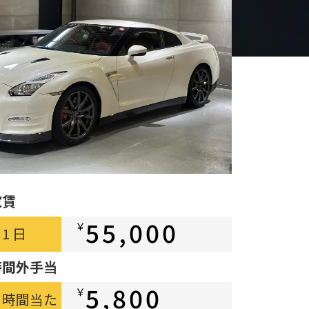
家賃
55,000
￥
1 日
時間外手当
5,800
￥
時間当た